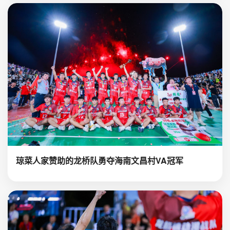
琼菜人家赞助的龙桥队勇夺海南文昌村VA冠军