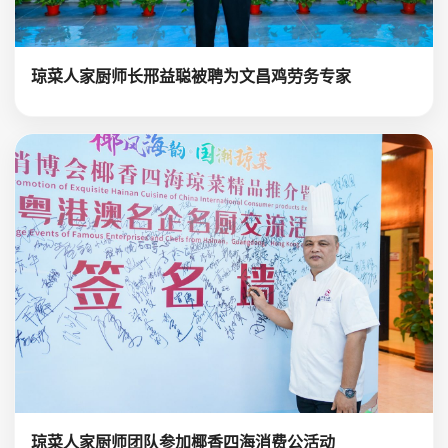
琼菜人家厨师长邢益聪被聘为文昌鸡劳务专家
琼菜人家厨师团队参加椰香四海消费公活动