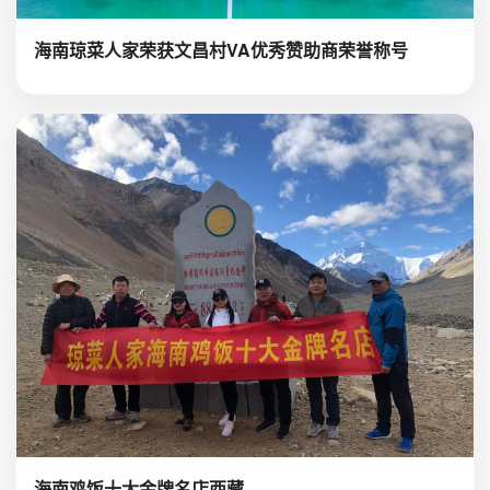
海南琼菜人家荣获文昌村VA优秀赞助商荣誉称号
海南鸡饭十大金牌名店西藏