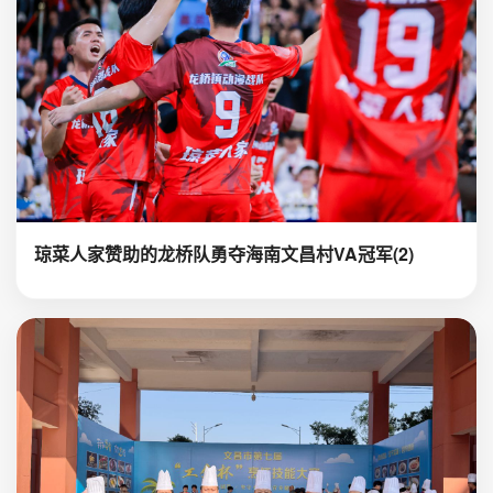
琼菜人家赞助的龙桥队勇夺海南文昌村VA冠军(2)