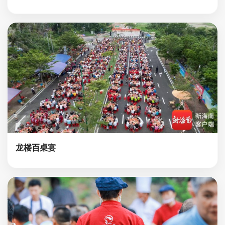
龙楼百桌宴