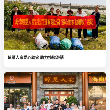
琼菜人家爱心助农 助力辣椒滞销