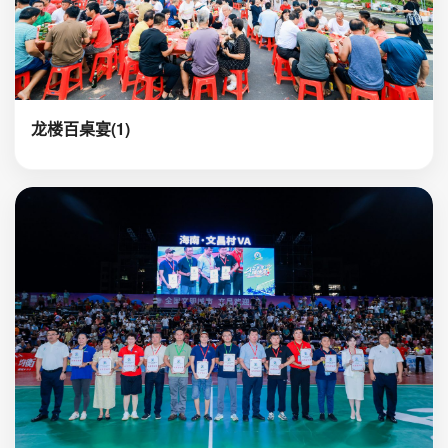
龙楼百桌宴(1)