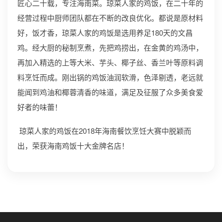
匠心二十载，专注海南菜。琼菜人家的鸡饭，在二十年的
经营过程中厨师团队都在不断的改良优化。都说是原材料
好，饭才香，琼菜人家的鸡饭是选用养足180天的文昌
鸡。经大厨的秘制烹煮，先把鸡捞出，在金黄的鸡汤中，
再加入精选的上等大米、芋头、椰子丝、香兰叶等原料调
料烹饪而成。刚出锅的鸡饭油润软滑，色泽剔透，老远就
能闻到鸡油和椰蓉清香的味道，满足及征服了众多美食爱
好者的味蕾！
琼菜人家的鸡饭在2018年海南餐饮烹饪大赛中脱颖而
出，荣获海南鸡饭十大金牌名店！