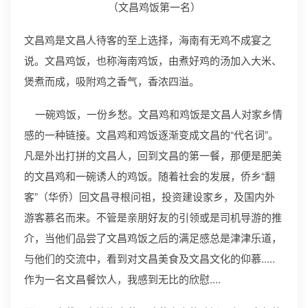
（文昌鸡饭第一名）
文昌鸡是文昌人待客的至上选择，海南有无鸡不成宴之
说。文昌鸡饭，也称海南鸡饭，由煮好鸡的汤加入大米、
煲煮而成，吸附鸡之香气，香浓四溢。
一碗鸡饭，一份乡愁。文昌鸡和鸡饭是文昌人对家乡情
感的一种链接。文昌鸡和鸡饭逐渐变成文昌的“代名词”。
凡是外出打拼的文昌人，回到文昌的第一餐，那便是肥美
的文昌鸡和一碗诱人的鸡饭。随着社会的发展，侨乡“翻
客”（华侨）回文昌寻根问祖，投资建设家乡，及国内外
游客慕名而来。不管是亲朋好友的引领或是司机导游的推
介，当他们品尝了文昌鸡饭之后的满足感总是津津乐道，
与他们的交流中，看到对文昌美食及文昌文化的仰慕.....
作为一名文昌餐饮人，我感到无比的欣慰....